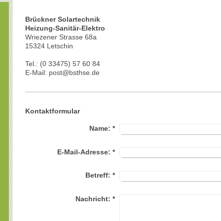
Brückner Solartechnik
Heizung-Sanitär-Elektro
Wriezener Strasse 68a
15324 Letschin
Tel.: (0 33475) 57 60 84
E-Mail: post@bsthse.de
Kontaktformular
Name:
*
E-Mail-Adresse:
*
Betreff:
*
Nachricht:
*