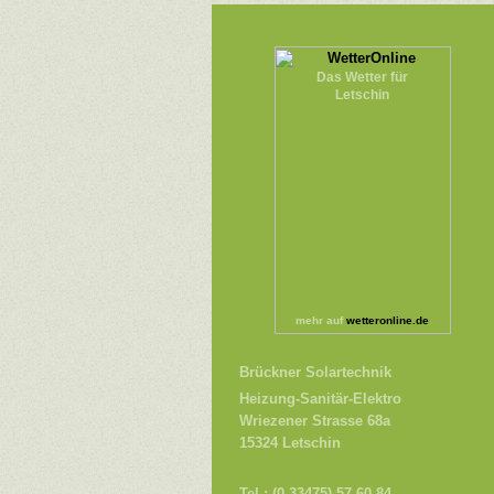
Das Wetter für
Letschin
mehr auf
wetteronline.de
Brückner Solartechnik
Heizung-Sanitär-Elektro
Wriezener Strasse 68a
15324 Letschin
Tel.: (0 33475) 57 60 84